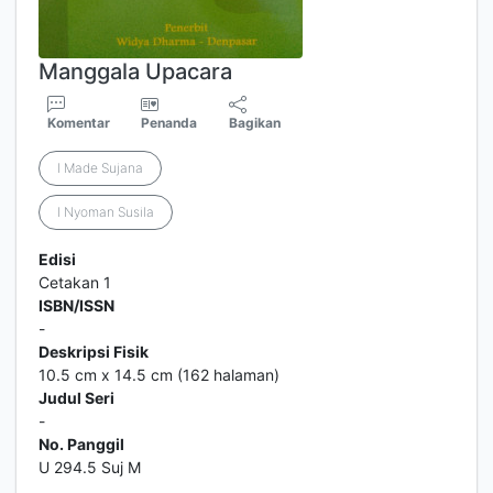
Manggala Upacara
Komentar
Penanda
Bagikan
I Made Sujana
I Nyoman Susila
Edisi
Cetakan 1
ISBN/ISSN
-
Deskripsi Fisik
10.5 cm x 14.5 cm (162 halaman)
Judul Seri
-
No. Panggil
U 294.5 Suj M