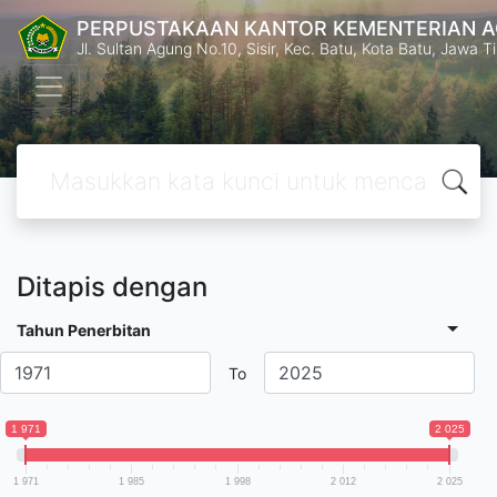
PERPUSTAKAAN KANTOR KEMENTERIAN A
Jl. Sultan Agung No.10, Sisir, Kec. Batu, Kota Batu, Jawa 
Ditapis dengan
Tahun Penerbitan
To
1 971
2 025
1 971
1 985
1 998
2 012
2 025