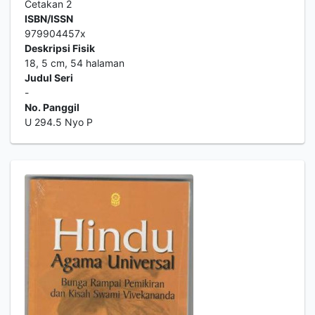
Cetakan 2
ISBN/ISSN
979904457x
Deskripsi Fisik
18, 5 cm, 54 halaman
Judul Seri
-
No. Panggil
U 294.5 Nyo P